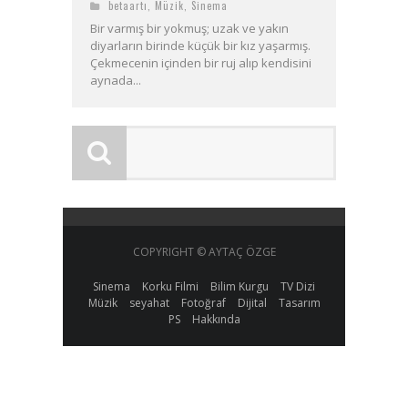
betaartı
,
Müzik
,
Sinema
Bir varmış bir yokmuş; uzak ve yakın
diyarların birinde küçük bir kız yaşarmış.
Çekmecenin içinden bir ruj alıp kendisini
aynada...
COPYRIGHT © AYTAÇ ÖZGE
Sinema
Korku Filmi
Bilim Kurgu
TV Dizi
Müzik
seyahat
Fotoğraf
Dijital
Tasarım
PS
Hakkında