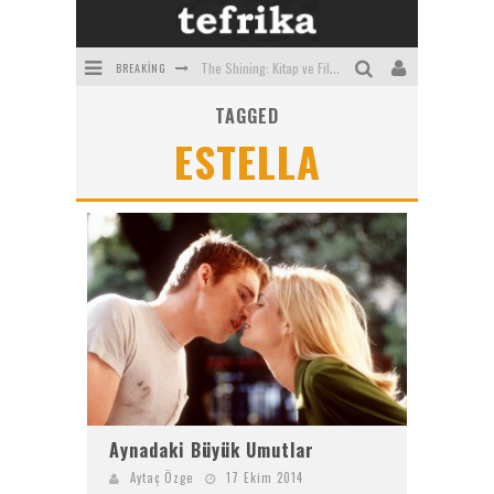
BREAKING
The Shining: Kitap ve Film Arasındaki Farklar
TAGGED
2021'in En İyi Korku Filmleri
ESTELLA
Bilime Göre Tüm Zamanların En Korkunç Filmleri
Art Institute of Chicago'daki Tablolar
Hawaii'den Fotoğraflar
Gizemli Tarikat Filmleri ve Dizileri
Aynadaki Büyük Umutlar
Aytaç Özge
17 Ekim 2014