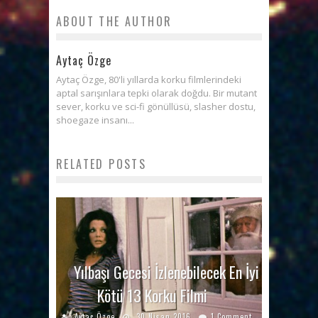
ABOUT THE AUTHOR
Aytaç Özge
Aytaç Özge, 80'li yıllarda korku filmlerindeki
aptal sarışınlara tepki olarak doğdu. Bir mutant
sever, korku ve sci-fi gönüllüsü, slasher dostu,
shoegaze insanı...
RELATED POSTS
Yılbaşı Gecesi İzlenebilecek En İyi
Kötü 13 Korku Filmi
Aytaç Özge
30 Nisan 2016
1 Comment