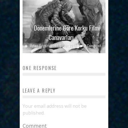
Dönemlerine Göre Korku Filmi
Canavarları
Aytaç Özge
01 Şubat 2018
1 Comment
ONE RESPONSE
LEAVE A REPLY
Your email address will not be
published.
Comment