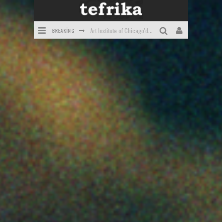
BREAKING
Art Institute of Chicago'daki Tablolar
Hawaii'den Fotoğraflar
Gizemli Tarikat Filmleri ve Dizileri
The Shining: Kitap ve Film Arasındaki Farklar
2021'in En İyi Korku Filmleri
Bilime Göre Tüm Zamanların En Korkunç Filmleri