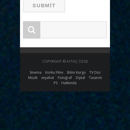
COPYRIGHT © AYTAÇ ÖZGE
Sinema
Korku Filmi
Bilim Kurgu
TV Dizi
Müzik
seyahat
Fotoğraf
Dijital
Tasarım
PS
Hakkında