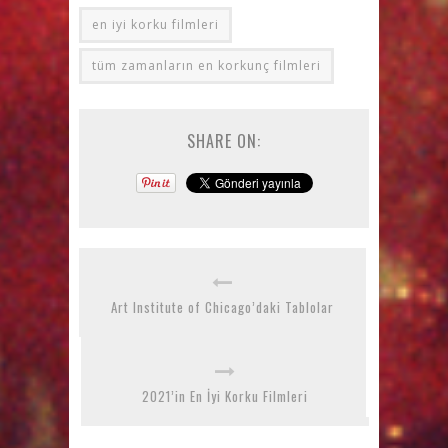
en iyi korku filmleri
tüm zamanların en korkunç filmleri
SHARE ON:
Art Institute of Chicago’daki Tablolar
2021’in En İyi Korku Filmleri