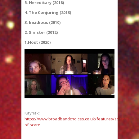
5. Hereditary (2018)
4. The Conjuring (2013)
3. Insidious (2010)
2. Sinister (2012)
1.Host (2020)
Kaynak:
https://www.broadbandchoices.co.uk/features/science-
of-scare