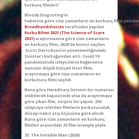
korkunç filmleri!
Bloody Disgusting’in
haberine göre tüm zamanların en korkunç filmi yeniden
Broadbandchoices
tarafından yapılan
Korku Bilimi 2021 (The Science of Scare
2021)
araştırmasına göre tüm zamanların
en korkunç filmi, 2020’de birinci seçilen
Scott Derrickson’ın yönetmenliğindeki
Sinister’ı koltuğundan etti. Covid 19
pandemisinde izleyicilerin beğenisine
sunulan düşük bütçeli Host filmi,
araştırmaya göre tüm zamanların en
korkutucu filmi seçildi.
Bana göre Hereditary listenin bir numarası
olabilecek kapasitede olsa da araştırmaya
göre çıkan film, sürpriz bir yapım. 250
izleyiciye izletilen filmlerin korkutuculuk
düzeyi nabız atış ölçüsüne göre alındı.
Buna göre tüm zamanların en korkunç
filmleri arasındaki 25 film sırasıyla şöyle:
25. The Invisible Man (2020)