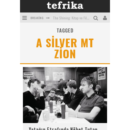
BREAKING
The Shining: Kitap ve Film Arasındaki Farklar
TAGGED
2021'in En İyi Korku Filmleri
A SILVER MT
Bilime Göre Tüm Zamanların En Korkunç Filmleri
ZION
Art Institute of Chicago'daki Tablolar
Hawaii'den Fotoğraflar
Gizemli Tarikat Filmleri ve Dizileri
Yatağın Etrafında Nöbet Tutan