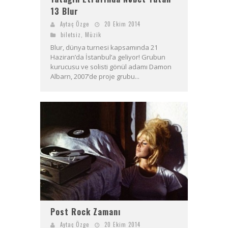
13 Blur
Aytaç Özge
20 Ekim 2014
biletsiz
,
Müzik
Blur, dünya turnesi kapsamında 21
Haziran’da İstanbul’a geliyor! Grubun
kurucusu ve solisti gönül adamı Damon
Albarn, 2007’de proje grubu...
Post Rock Zamanı
Aytaç Özge
20 Ekim 2014